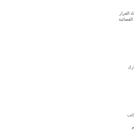
ذ القرار
القضائية
ارك
ائب
م