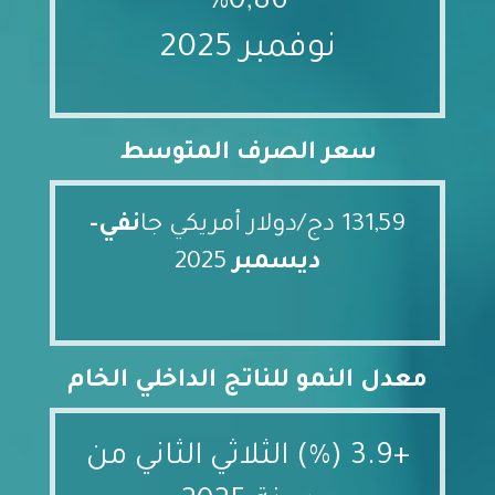
%0,86
نوفمبر 2025
سعر الصرف المتوسط
131,59 دج/دولار أمريكي جا
نفي-
ديسمبر
2025
معدل النمو للناتج الداخلي الخام
+3.9 (%) الثلاثي الثاني من