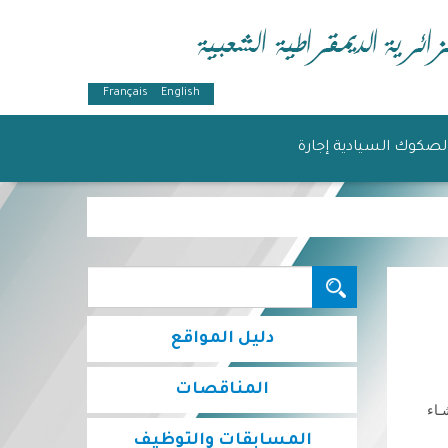
Français
English
لصكوك السيادية إجارة
البحث...
دليل المواقع
المناقصات
سنة 2002 والمتضمن إنــشـاء
المسابقات والتوظيف