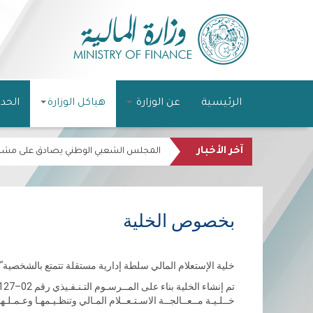
الرئيسية
عن الوزارة
هياكل الوزارة
الحد
آخر الأخبار
المجلس الشعبي الوطني يصادق على مشروع قا
بخصوص الخلية
خلية الإستعلام المالي سلطة إدارية مستقلة تتمتع بالشخصية ّ المـ
خــلـيـة مــعــالجــة الاسـتـعــلام المـالي وتنظـيـمهـا وعـمـلـها