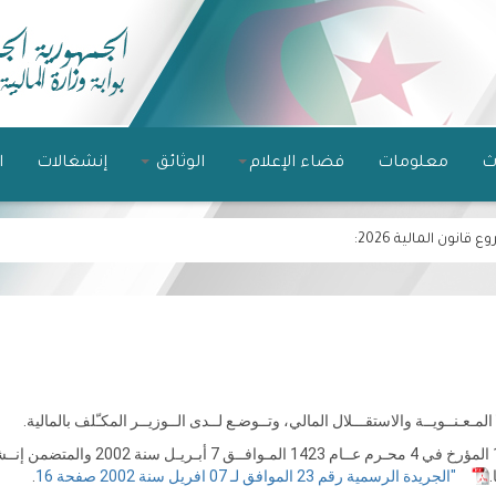
ث
معلومات
فضاء الإعلام
الوثائق
إنشغالات
ا
نون المالية 2026
:
عـنــويــة والاستقـــلال المالي، وتــوضـع لــدى الــوزيــر المكـّلف بالمالية.
تم إنشاء الخلية بناء على المــرسـوم التـنـفـيذي رقم 02–127 المؤرخ في 4 محـرم عــام 1423 المـوافــق 7 أبـريـل 
.
"الجريدة الرسمية رقم 23 الموافق لـ 07 افريل سنة 2002 صفحة 16
.