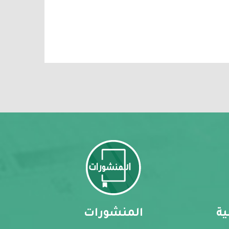
ية
المنشورات