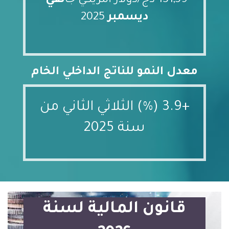
131,59 دج/دولار أمريكي جا
نفي-
ديسمبر
2025
معدل النمو للناتج الداخلي الخام
+3.9 (%) الثلاثي الثاني من
سنة 2025
قانون المالية لسنة