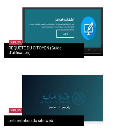
VIDÉOS
REQUÊTE DU CITOYEN (Guide
d'utilisation)
VIDÉOS
présentation du site web