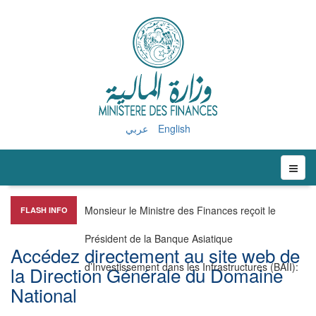
عربي
English
Monsieur le Ministre des Finances reçoit le
FLASH INFO
Président de la Banque Asiatique
Accédez directement au site web de
d’Investissement dans les Infrastructures (BAII)
:
la Direction Générale du Domaine
National