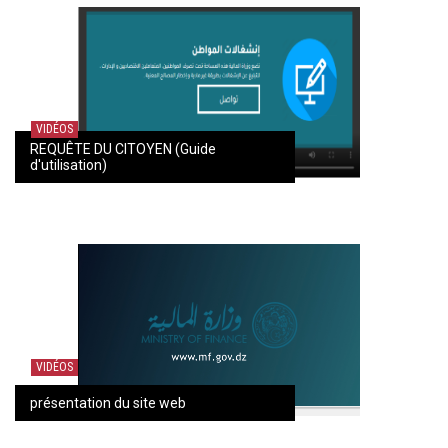
VIDÉOS
REQUÊTE DU CITOYEN (Guide
d'utilisation)
VIDÉOS
présentation du site web