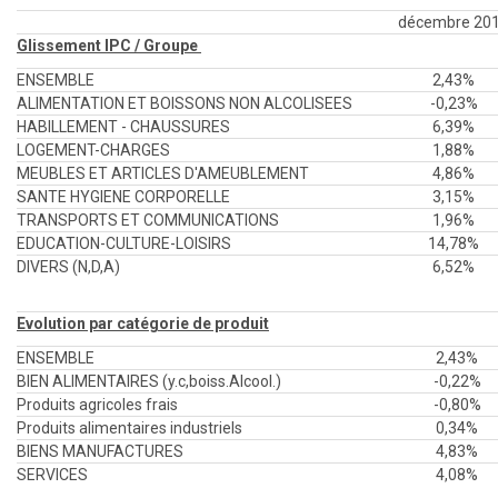
décembre 20
Glissement IPC / Groupe
ENSEMBLE
2,43%
ALIMENTATION ET BOISSONS NON ALCOLISEES
-0,23%
HABILLEMENT - CHAUSSURES
6,39%
LOGEMENT-CHARGES
1,88%
MEUBLES ET ARTICLES D'AMEUBLEMENT
4,86%
SANTE HYGIENE CORPORELLE
3,15%
TRANSPORTS ET COMMUNICATIONS
1,96%
EDUCATION-CULTURE-LOISIRS
14,78%
DIVERS (N,D,A)
6,52%
Evolution par catégorie de produit
ENSEMBLE
2,43%
BIEN ALIMENTAIRES (y.c,boiss.Alcool.)
-0,22%
Produits agricoles frais
-0,80%
Produits alimentaires industriels
0,34%
BIENS MANUFACTURES
4,83%
SERVICES
4,08%