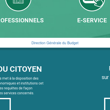
OFESSIONNELS
E-SERVICE
Direction Générale du Budget
Cellule de Traitement du Renseignement Financier
DU CITOYEN
sur
s met à la disposition des
onomiques et institutions cet
des requêtes de façon
les services concernés.