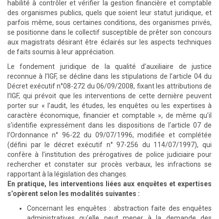
habilité à contrôler et vérifier la gestion financière et comptable
des organismes publics, quels que soient leur statut juridique, et
parfois même, sous certaines conditions, des organismes privés,
se positionne dans le collectif susceptible de prêter son concours
aux magistrats désirant être éclairés sur les aspects techniques
de faits soumis à leur appréciation.
Le fondement juridique de la qualité d’auxiliaire de justice
reconnue à l’IGF, se décline dans les stipulations de l’article 04 du
Décret exécutif n°08-272 du 06/09/2008, fixant les attributions de
l’IGF, qui prévoit que les interventions de cette dernière peuvent
porter sur « l’audit, les études, les enquêtes ou les expertises à
caractère économique, financier et comptable », de même qu’il
s’identifie expressément dans les dispositions de l’article 07 de
l’Ordonnance n° 96-22 du 09/07/1996, modifiée et complétée
(défini par le décret exécutif n° 97-256 du 114/07/1997), qui
confère à l’institution des prérogatives de police judiciaire pour
rechercher et constater sur procès verbaux, les infractions se
rapportant à la législation des changes.
En pratique, les interventions liées aux enquêtes et expertises
s’opèrent selon les modalités suivantes :
Concernant les enquêtes : abstraction faite des enquêtes
administratives qu’elle peut mener à la demande des