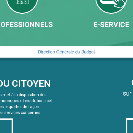
OFESSIONNELS
E-SERVICE
Direction Générale du Budget
Cellule de Traitement du Renseignement Financier
DU CITOYEN
sur
s met à la disposition des
onomiques et institutions cet
des requêtes de façon
les services concernés.